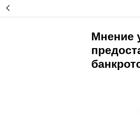
Мнение 
предост
банкрот