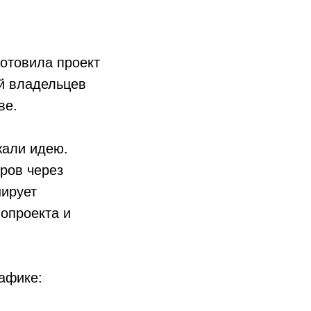
готовила проект
й владельцев
ве.
жали идею.
ров через
ирует
опроекта и
афике: