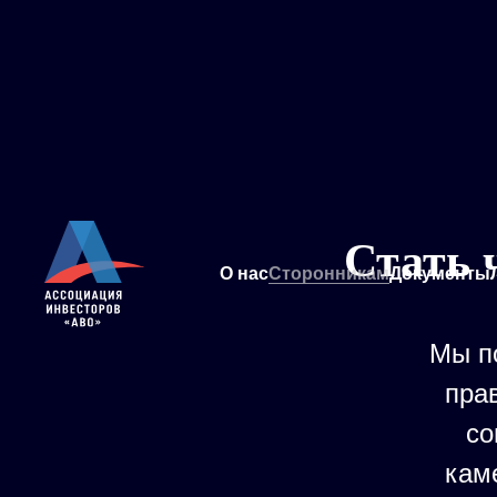
Стать 
О нас
Сторонникам
Документы
Мы п
пра
со
кам