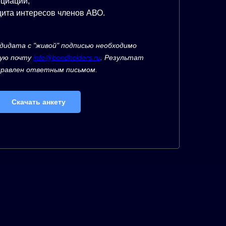
оциации;
щита интересов членов АВО.
дидата с "живой" подписью необходимо
ную почту
info@bondholders.ru
. Результат
правлен ответным письмом.
Скачать анкету