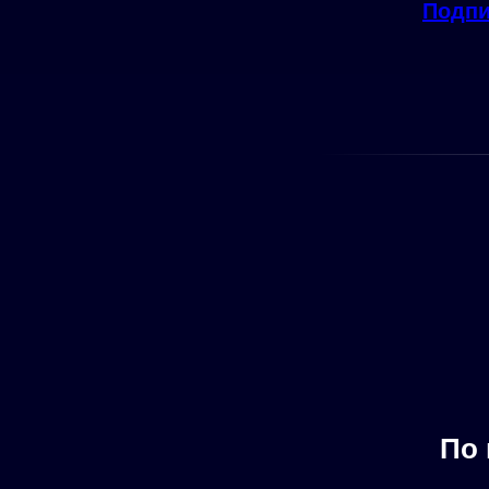
Подпи
По 