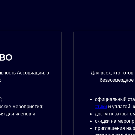
АВО
льность Ассоциации, в
Для всех, кто гото
о
безвозмездное 
;
официальный ста
рские мероприятия;
этики
и уплатой ч
я для членов и
доступ к закрыто
скидки на меропр
приглашения на 