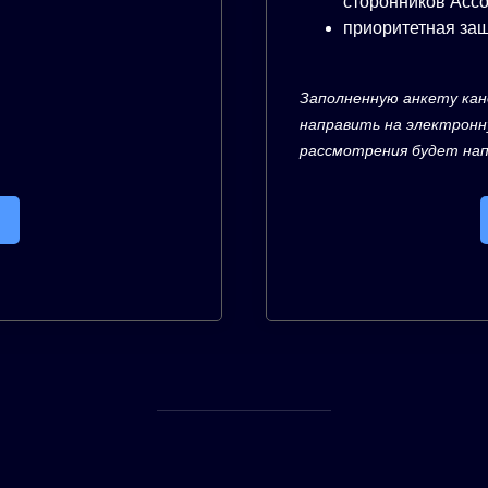
сторонников Асс
приоритетная за
Заполненную анкету кан
направить на электрон
рассмотрения будет на