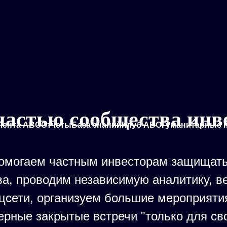
частью сообщества инв
Лента АВО
Отчеты
База знаний
Клуб АВО
Гуманитарные 
омогаем частным инвесторам защищать
ва, проводим независимую аналитику, в
цсети, организуем большие мероприяти
ерные закрытые встречи "только для сво