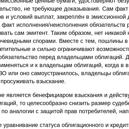
эмиссионные ценные бумаги, удостоверяют без
тельство, не требующее доказывания. Сам фак
ов и условий выплат, закреплён в эмиссионной
а факт исполнения/неисполнения обязательств
вать сам эмитент. Таким образом, нет никакой
очевидными спорами. Вместе с тем, пошлины в
ретительные и сильно ограничивают возможнос
обязательство перед владельцами облигаций. 
именяться и к владельцам облигаций, когда в 
ПВО или оно самоустранилось, владельцы облиг
 просуживать взыскание.
е является бенефициаром взыскания и действу
гаций, то целесообразно снизить размер суде
 по аналогии с защитой прав потребителей, на
 уравнивание статуса облигационного и кредит