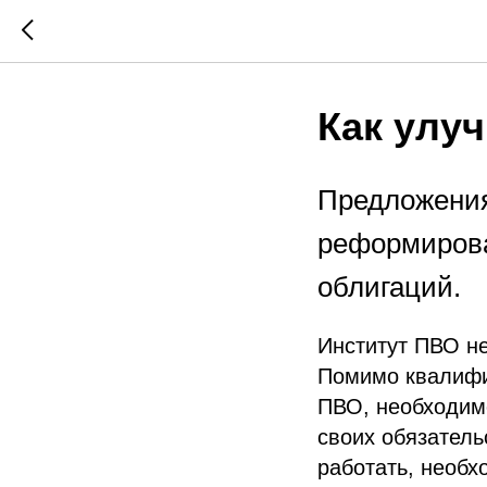
Как улу
Предложения
реформирова
облигаций.
Институт ПВО н
Помимо квалифи
ПВО, необходим
своих обязатель
работать, необ