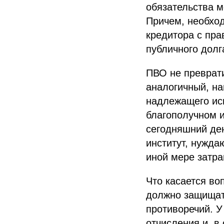
обязательства 
Причем, необхо
кредитора с пра
публичного долг
ПВО не преврат
аналогичный, на
надлежащего исп
благополучном и
сегодняшний ден
институт, нужда
иной мере затр
Что касается во
должно защищать
противоречий. У
отчисления и, в