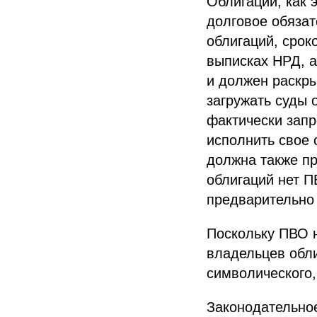
Облигации, как 
долговое обяза
облигаций, срок
выписках НРД, 
и должен раскры
загружать суды 
фактически зап
исполнить свое 
должна также пр
облигаций нет 
предварительно
Поскольку ПВО н
владельцев обли
символического,
Законодательное