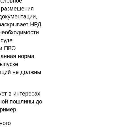
условное
т размещения
 документации,
 раскрывает НРД
 необходимости
 суде
ти ПВО
Данная норма
выпуске
аций не должны
ет в интересах
бной пошлины до
пример.
ного