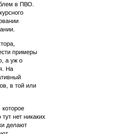
блем в ПВО.
курсного
новании
кании.
тора,
ести примеры
, а уж о
я. На
ативный
в, в той или
, которое
тут нет никаких
ки делают
ают