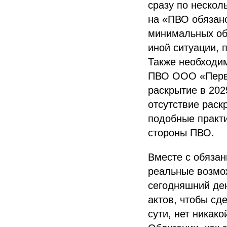
сразу по неско
на «ПВО обязано
минимальных об
иной ситуации, 
Также необходим
ПВО ООО «Перва
раскрытие в 202
отсутствие рас
подобные практи
стороны ПВО.
Вместе с обязан
реальные возмо
сегодняшний де
актов, чтобы сд
сути, нет никак