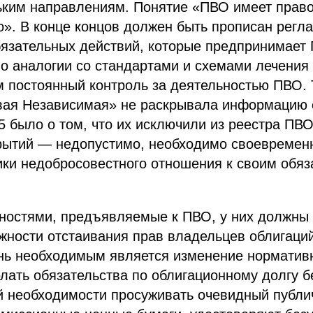
льким направлениям. Понятие «ПВО имеет право
». В конце концов должен быть прописан регл
язательных действий, которые предпринимает 
по аналогии со стандартами и схемами лечения
 постоянный контроль за деятельностью ПВО. 
я Независимая» не раскрывала информацию с
5 было о том, что их исключили из реестра ПВО
крытий — недопустимо, необходимо своевремен
ки недобросовестного отношения к своим обяз
ностями, предъявляемые к ПВО, у них должны 
жности отстаивания прав владельцев облигаций
нь необходимым является изменение норматив
елать обязательства по облигационному долгу 
ой необходимости просуживать очевидный публи