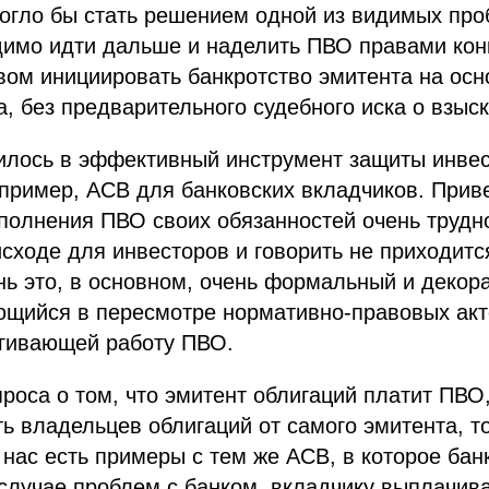
могло бы стать решением одной из видимых про
димо идти дальше и наделить ПВО правами кон
вом инициировать банкротство эмитента на ос
а, без предварительного судебного иска о взыс
илось в эффективный инструмент защиты инвес
пример, АСВ для банковских вкладчиков. Прив
олнения ПВО своих обязанностей очень трудно
сходе для инвесторов и говорить не приходитс
ь это, в основном, очень формальный и декор
ющийся в пересмотре нормативно-правовых акто
агивающей работу ПВО.
проса о том, что эмитент облигаций платит ПВО
 владельцев облигаций от самого эмитента, то 
 нас есть примеры с тем же АСВ, в которое бан
 случае проблем с банком, вкладчику выплачив