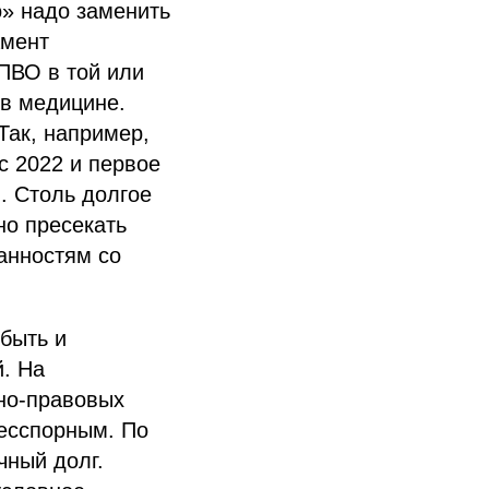
» надо заменить
амент
ПВО в той или
 в медицине.
Так, например,
 2022 и первое
. Столь долгое
но пресекать
анностям со
быть и
. На
но-правовых
бесспорным. По
чный долг.