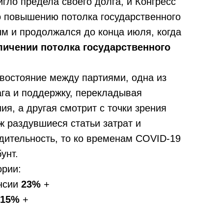
гло предела своего долга, и Конгресс
о повышению потолка государственного
ым и продолжался до конца июля, когда
личении потолка государственного
ивостояние между партиями, одна из
ага и поддержку, перекладывая
я, а другая смотрит с точки зрения
ож раздувшиеся статьи затрат и
дительность, то ко временам COVID-19
унт.
ории:
енсии
23%
+
15%
+