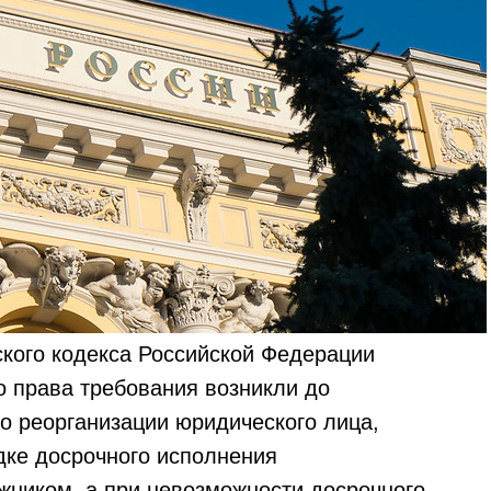
ского кодекса Российской Федерации
о права требования возникли до
о реорганизации юридического лица,
дке досрочного исполнения
жником, а при невозможности досрочного