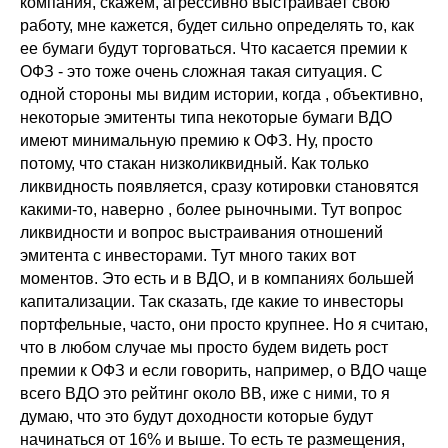
компания, скажем, агрессивно выстраивает свою
работу, мне кажется, будет сильно определять то, как
ее бумаги будут торговаться. Что касается премии к
ОФЗ - это тоже очень сложная такая ситуация. С
одной стороны мы видим истории, когда , объективно,
некоторые эмитенты типа некоторые бумаги ВДО
имеют минимальную премию к ОФЗ. Ну, просто
потому, что стакан низколиквидный. Как только
ликвидность появляется, сразу котировки становятся
какими-то, наверно , более рыночными. Тут вопрос
ликвидности и вопрос выстраивания отношений
эмитента с инвесторами. Тут много таких вот
моментов. Это есть и в ВДО, и в компаниях большей
капитализации. Так сказать, где какие то инвесторы
портфельные, часто, они просто крупнее. Но я считаю,
что в любом случае мы просто будем видеть рост
премии к ОФЗ и если говорить, например, о ВДО чаще
всего ВДО это рейтинг около ВВ, иже с ними, то я
думаю, что это будут доходности которые будут
начинаться от 16% и выше. То есть те размещения,