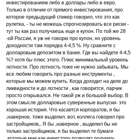
инвестированием либо в доллары либо в евро.
Только в отличие от прямого инвестирования, про
которое предыдущий спикер говорил, что это как
рулетка, - ты не можешь спрогнозировать все риски -
тут ты как раз получаешь еще и купон. По той же 28
-ой России, я уж не говорю про купон, но уровень
доходности там порядка 4-4,5 %. Ну сравните с
долларовым депозитом в банке. Где вы найдете 4-4,5
%? хотя бы плюс этого. Плюс минимальный уровень
лотности. Про лотность тоже не нужно забывать. Мы
все любим говорить про разные инструменты ,
которые мы можем купить. Когда доходит на деле до
ликвидности и до лотности , как говорится, ларчик
просто открывался. Не такой уж и большой выбор. В
этом смысле долларовые суверенные выпуски- это
хорошая история. Что касается корпоратов, я бы
,наверное, тоже выделил. вот, коллега говорил про
застройщиков,. Я бы ,наверное , выделил бы не
только застройщиков, я бы выделил те бумаги
,которые мне как инвестору позволят получить