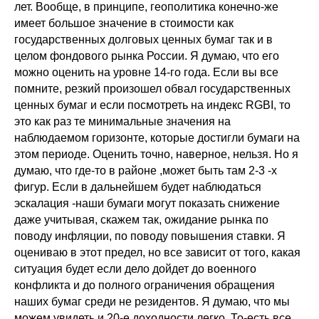
лет. Вообще, в принципе, геополитика конечно-же
имеет большое значение в стоимости как
государственных долговых ценных бумаг так и в
целом фондового рынка России. Я думаю, что его
можно оценить на уровне 14-го года. Если вы все
помните, резкий произошел обвал государственных
ценных бумаг и если посмотреть на индекс RGBI, то
это как раз те минимальные значения на
наблюдаемом горизонте, которые достигли бумаги на
этом периоде. Оценить точно, наверное, нельзя. Но я
думаю, что где-то в районе ,может быть там 2-3 -х
фигур. Если в дальнейшем будет наблюдаться
эскалация -наши бумаги могут показать снижение
даже учитывая, скажем так, ожидание рынка по
поводу инфляции, по поводу повышения ставки. Я
оцениваю в этот предел, но все зависит от того, какая
ситуация будет если дело дойдет до военного
конфликта и до полного ограничения обращения
наших бумаг среди не резидентов. Я думаю, что мы
можем увидеть и 20-е доходности легко. То-есть все