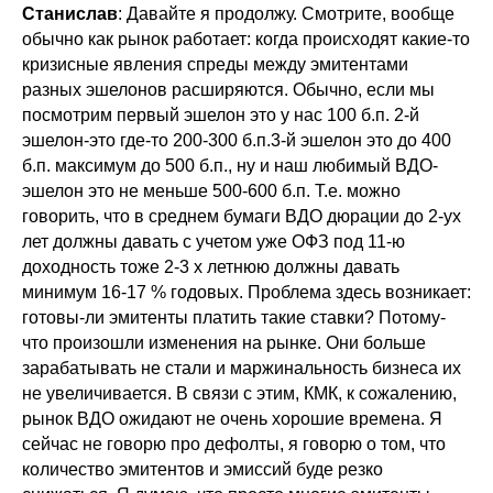
Станислав
: Давайте я продолжу. Смотрите, вообще
обычно как рынок работает: когда происходят какие-то
кризисные явления спреды между эмитентами
разных эшелонов расширяются. Обычно, если мы
посмотрим первый эшелон это у нас 100 б.п. 2-й
эшелон-это где-то 200-300 б.п.3-й эшелон это до 400
б.п. максимум до 500 б.п., ну и наш любимый ВДО-
эшелон это не меньше 500-600 б.п. Т.е. можно
говорить, что в среднем бумаги ВДО дюрации до 2-ух
лет должны давать с учетом уже ОФЗ под 11-ю
доходность тоже 2-3 х летнюю должны давать
минимум 16-17 % годовых. Проблема здесь возникает:
готовы-ли эмитенты платить такие ставки? Потому-
что произошли изменения на рынке. Они больше
зарабатывать не стали и маржинальность бизнеса их
не увеличивается. В связи с этим, КМК, к сожалению,
рынок ВДО ожидают не очень хорошие времена. Я
сейчас не говорю про дефолты, я говорю о том, что
количество эмитентов и эмиссий буде резко