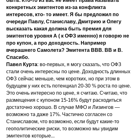
быть. Кто-то из вас не имеет права называть
конкретных эмитентов из-за конфликта
интересов, кто- то имеет. Я бы предложил по
очереди Павлу, Станиславу, Дмитрию и Олегу
высказать какая должна быть премия для
эмитентов уровня А ( к ОФЗ именно) я говорю не
про купон, а про доходность. Например
вчерашнего Самолета? Эмитента ВВВ. ВВ и В.
Спасибо.
Павел Курта
: во-первых, я могу сказать, что ОФЗ
стали очень интересны по цене. Доходность длинных
ОФЗ сейчас меньше, чем коротких, но при этом в
будущем у них есть потенциал 20-30 % роста по цене.
Это очень интересно по цене, я считаю. Считаю, что
размещения с купоном 15-16% будут расходиться
достаточно хорошо. В случае МФО и Лизингов —
возможно та даже 17%. Частично согласен со
Станиславом, что возможно, если будут какие-то
геополитические риски, то возможно мы увидим
эмитентов которые...