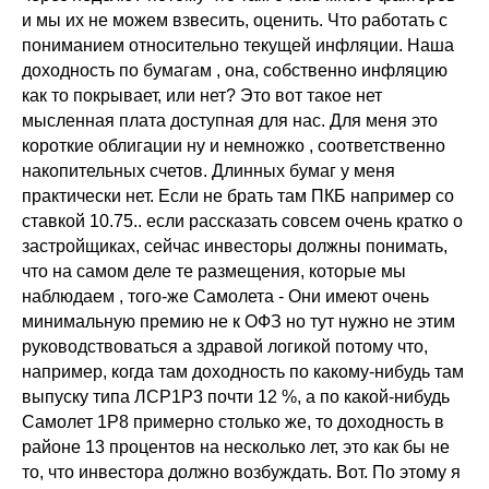
и мы их не можем взвесить, оценить. Что работать с
пониманием относительно текущей инфляции. Наша
доходность по бумагам , она, собственно инфляцию
как то покрывает, или нет? Это вот такое нет
мысленная плата доступная для нас. Для меня это
короткие облигации ну и немножко , соответственно
накопительных счетов. Длинных бумаг у меня
практически нет. Если не брать там ПКБ например со
ставкой 10.75.. если рассказать совсем очень кратко о
застройщиках, сейчас инвесторы должны понимать,
что на самом деле те размещения, которые мы
наблюдаем , того-же Самолета - Они имеют очень
минимальную премию не к ОФЗ но тут нужно не этим
руководствоваться а здравой логикой потому что,
например, когда там доходность по какому-нибудь там
выпуску типа ЛСР1Р3 почти 12 %, а по какой-нибудь
Самолет 1Р8 примерно столько же, то доходность в
районе 13 процентов на несколько лет, это как бы не
то, что инвестора должно возбуждать. Вот. По этому я