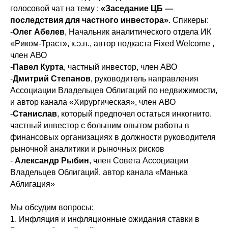
голосовой чат на тему :
«Заседание ЦБ —
последствия для частного инвестора»
. Спикеры:
-
Олег Абелев
, Начальник аналитического отдела ИК
«Риком-Траст», к.э.н., автор подкаста Fixed Welcome ,
член АВО
-
Павел Курта
, частный инвестор, член АВО
-
Дмитрий Степанов
, руководитель направления
Ассоциации Владельцев Облигаций по недвижимости,
и автор канала «Хирургическая», член АВО
-
Станислав
, который предпочел остаться инкогнито.
частный инвестор с большим опытом работы в
финансовых организациях в должности руководителя
рыночной аналитики и рыночных рисков
-
Александр Рыбин
, член Совета Ассоциации
Владельцев Облигаций, автор канала «Манька
Аблигация»
Мы обсудим вопросы:
1. Инфляция и инфляционные ожидания ставки в