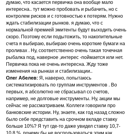
думаю, что касается первичка она вообще мало
интересна.. тут можно пробовать и рыбачить, но с
контролем рисков и с готовностью к потерям. Нужно
ждать стабилизации рынков. я думаю, что с
нормальной премией эмитенты будут выходить очень
скоро. Поэтому если подытожить, то накопительные
счета я выбираю, выбираю очень короткие бумаги на
проливах . Ну, соответственно очень такая точечная
рыбалка под, наверное ,интерес -поймается или нет.
Первичка пока не очень интересна. Жду тоже
изменения на рынках и стабилизации..
Олег Абелев:
Я, наверно, попытаюсь
систематизировать по группам инструментов . Во
первых, я абсолютно не сбрасывал со счетов,
например, не долговые инструменты. Ну, акции мы
сейчас не рассматриваем. Коллеги говорили про
банковские истории. Ну, знаете, как год назад сложно
было себе представить на срочном вкладе ставку
больше 10%? Я тут где-то даже увидел ставку 10,7-
10,8 %. почему бы не воспользоваться этим как