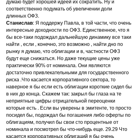
думаю будет хорошей идеей их сократить. Ну и
соответственно подумать об увеличении доли
длинных ОФЗ.
Станислав
: Я поддержу Павла, в той части, что очень
интересные доходности по ОФЗ. Единственное, что я
бы все-таки подождал дальнейшую динамику все таки
найти , если , конечно, это возможно , найти дно по
рынку я думаю, что облигации и в, частности ОФЗ
будут еще снижаться. Но даже текущие цены уже
практически 90% от номинала. Они являются
достаточно привлекательными для государственного
риска .Что касается корпоративного сектора, то
наверное я бы если есть облигации короткие сидел бы
в них до конца. Скажем так: закрыл бы глаза на те
неприятные цифры отрицательной переоценки
которые есть . Если вы уверены в эмитенте, то просто
посидел бы, подождал бы погашения либо оферты по
облигациям, получил бы свои сто процентные от
номинала и посмотрел бы что-нибудь еще. 29.29 Что
касается корпоративных облигаций я бы очень