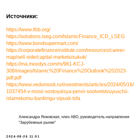
Источники:
https://www.ifsb.org/
https://solutions.lseg.com/IslamicFinance_ICD_LSEG
https://www.bondsupermart.com/
https://corporatefinanceinstitute.com/resources/career-
map/sell-side/capital-markets/sukuk/
https://ma.moodys.com/rs/961-KCJ-
308/images/Islamic%20Finance%20Outlook%202023-
pdf.pdf
https://www.vedomosti.ru/investments/articles/2024/05/16/
1037454-v-rossii-sostoyalsya-pervii-sootvetstvuyuschii-
islamskomu-bankingu-vipusk-tsfa
Александра Янковская, член АВО, руководитель направления
"Зарубежные рынки"
2024-08-26 11:01